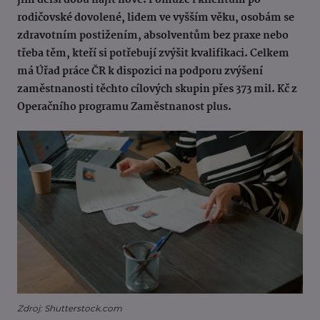
jim delší dobu najít nové. Pomůže i klientům po
rodičovské dovolené, lidem ve vyšším věku, osobám se
zdravotním postižením, absolventům bez praxe nebo
třeba těm, kteří si potřebují zvýšit kvalifikaci. Celkem
má Úřad práce ČR k dispozici na podporu zvýšení
zaměstnanosti těchto cílových skupin přes 373 mil. Kč z
Operačního programu Zaměstnanost plus.
Zdroj: Shutterstock.com