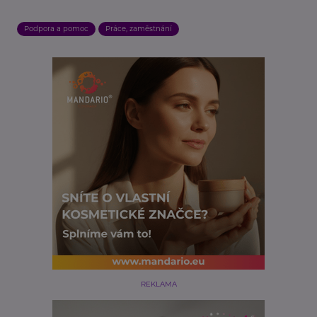
Podpora a pomoc
Práce, zaměstnání
REKLAMA