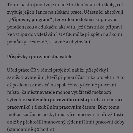
Tento nástroj motivuje mladé lidi k návratu do školy, což
zvyšuje jejich šance na získání práce. Účastníci absolvují
„Přípravný program“
, tedy dlouhodobou skupinovou
poradenskou a edukační aktivitu, jež účastníka připraví
ke vstupu do vzdělávání. ÚP ČR může přispět i na školní
pomůcky, cestovné, stravné a ubytování.
Příspěvky i pro zaměstnavatele
Úřad práce ČR v rámci projektů nabízí příspěvky i
zaměstnavatelům, kteří přijmou účastníka projektu. A to
až po dobu 12 měsíců na společensky účelné pracovní
místo. Zaměstnavatelé mohou využít též možnosti
vytvoření
sdíleného pracovního místa
pro dva nebo více
pracovníků s flexibilním pracovním časem. Díky tomu
mohou současně poskytnout více pracovních příležitostí,
aniž by překročili stanovený týdenní limit pracovní doby
(standardně 40 hodin).