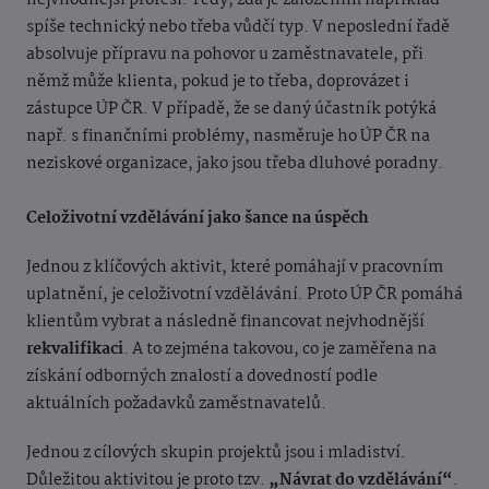
nejvhodnější profesi. Tedy, zda je založením například
spíše technický nebo třeba
vůdčí typ. V neposlední řadě
absolvuje přípravu na pohovor u zaměstnavatele, při
němž může klienta, pokud je to třeba, doprovázet i
zástupce ÚP ČR. V případě, že se daný účastník potýká
např. s finančními problémy, nasměruje ho ÚP ČR na
neziskové organizace, jako jsou třeba dluhové poradny.
Celoživotní vzdělávání jako šance na úspěch
Jednou z klíčových aktivit, které pomáhají v pracovním
uplatnění, je celoživotní vzdělávání. Proto ÚP ČR pomáhá
klientům vybrat a následně financovat nejvhodnější
rekvalifikaci
. A to zejména takovou, co je zaměřena na
získání odborných znalostí a dovedností podle
aktuálních požadavků zaměstnavatelů.
Jednou z cílových skupin projektů jsou i mladiství.
Důležitou aktivitou je proto tzv.
„Návrat do vzdělávání“
.