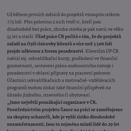
Už během prvních měsíců do projektů vstoupilo celkem
773 lidí. Přes polovinu z nich tvoří ti, kteří jsou
dlouhodobě bez práce, zhruba stovka je pak navíc ve věku
55 let a starší.
Úřad práce ČR počítá s tím, že do projektů
zařadí na čtyři tisícovky klientů a více než 3 500 lidí
projde některou z forem poradenství
. Klientům ÚP ČR
nabízí mj. rekvalifikační kurzy, proškolení ve finanční
gramotnosti, sestavení plánu osobnostního rozvoje i
poradenství v oblasti přípravy na pracovní pohovor.
Účastníci rekvalifikačních a motivačně-vzdělávacích
programů mohou získat také finanční příspěvek na
úhradu jízdného, stravného či ubytovaní.
„Jsme největší pomáhající organizace v ČR.
Prostřednictvím projektu Šance na práci se zaměřujeme
na skupiny uchazečů, kde je vyšší riziko dlouhodobé
nezaměstnanosti. Jsou to zejména mladí lidé do 29 let