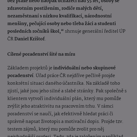
bez praxe nebo naopak uchazeči nad 55 let, osoby se
zdravotním postižením, rodiče malých dětí,
nezaměstnaní s nízkou kvalifikací, národnostní
menšiny, pečující osoby nebo třeba žáci a studenti
posledních ročníků škol,“
shrnuje generální ředitel ÚP
ČR
Daniel Krištof
.
Cílené poradenství šité na míru
Základem projektů je
individuální nebo skupinové
poradenství
. Úřad práce ČR nejdříve pečlivě projde
konkrétní situaci daného účastníka. Na základě toho
zjistí, jaké jsou jeho silné a slabé stránky. Pak společně s
klientem vytvoří individuální plán, který mu pomůže
zvýšit jeho atraktivitu na pracovním trhu. V rámci
poradenství se naučí, jak efektivně hledat práci či
správně napsat životopis a motivační dopis. Projde tzv.
testem zájmů, který mu pomůže zvolit pro něj