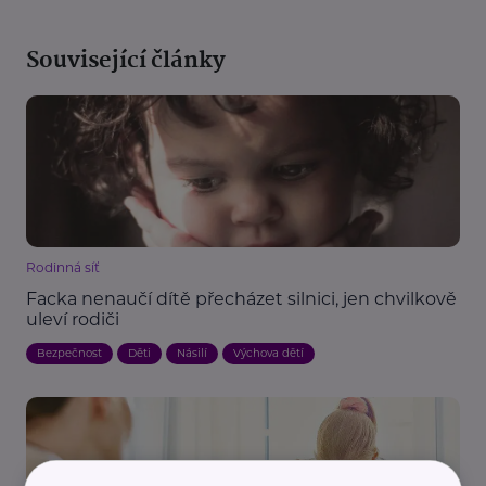
Související články
Rodinná síť
Facka nenaučí dítě přecházet silnici, jen chvilkově
uleví rodiči
Bezpečnost
Děti
Násilí
Výchova dětí