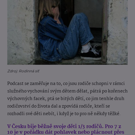
Zdroj: Rodinná síť
Podcast se zaměřuje na to, co jsou rodiče schopni v rámci
služného vychování svým dětem dělat, pátrá po kořenech
výchovných facek, ptá se bitých dětí, co jim tenhle druh
rodičovství do života dal a zpovídá rodiče, kteří se
rozhodli své děti nebít, i když je to pro ně někdy těžké.
V Česku bije běžně svoje děti 1/3 rodičů. Pro 7 z
10 je v pořádku dát pohlavek nebo plácnout přes