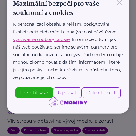
×
Maximální bezpečí pro vaše
soukromí a cookies
Ministerstvo zdravotnictví ČR
K personalizaci obsahu a reklam, poskytování
funkcí sociálních médií a analýze naší návštěvnosti
Tresty ve výchově dětí
využíváme soubory cookie
. Informace o tom, jak
Děti
Domácí násilí
Chování
Násilí
Rodič
Rodina
náš web používáte, sdílíme se svými partnery pro
Výchova dětí
sociální média, inzerci a analýzy. Partneři tyto údaje
mohou zkombinovat s dalšími informacemi, které
jste jim poskytli nebo které získali v důsledku toho,
že používáte jejich služby.
Povolit vše
Upravit
Odmítnout
Rodinná síť
Vliv stresu v dětství na vývoj mozku a zdraví
Děti
Duševní zdraví
Prevence, léčba
Výchova dětí