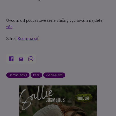
Úvodní díl podcastové série Slušný vychování najdete
zde
.
Zdroj:
Rodinná síť
Domácí násilí
Péče
Výchova dětí