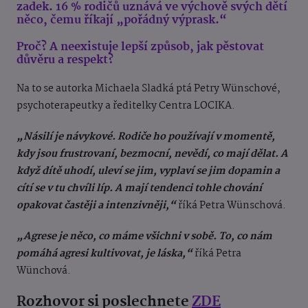
zadek. 16 % rodičů uznává ve výchově svých dětí
něco, čemu říkají „pořádný výprask.“
Proč? A neexistuje lepší způsob, jak pěstovat
důvěru a respekt?
Na to se autorka Michaela Sladká ptá Petry Wünschové,
psychoterapeutky a ředitelky Centra LOCIKA.
„Násilí je návykové. Rodiče ho používají v momentě,
kdy jsou frustrovaní, bezmocní, nevědí, co mají dělat. A
když dítě uhodí, uleví se jim, vyplaví se jim dopamin a
cítí se v tu chvíli líp. A mají tendenci tohle chování
opakovat častěji a intenzivněji,“
říká Petra Wünschová.
„Agrese je něco, co máme všichni v sobě. To, co nám
pomáhá agresi kultivovat, je láska,“
říká Petra
Wünchová.
Rozhovor si poslechnete
ZDE