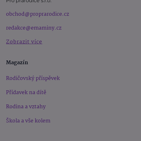
Pro prarodiče s.r.o.
obchod@proprarodice.cz
redakce@emaminy.cz
Zobrazit více
Magazín
Rodičovský příspěvek
Přídavek na dítě
Rodina a vztahy
Škola a vše kolem