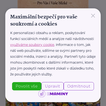
×
Maximální bezpečí pro vaše
soukromí a cookies
K personalizaci obsahu a reklam, poskytování
funkcí sociálních médií a analýze naší návštěvnosti
využíváme soubory cookie
. Informace o tom, jak
REKLAMA
náš web používáte, sdílíme se svými partnery pro
sociální média, inzerci a analýzy. Partneři tyto údaje
mohou zkombinovat s dalšími informacemi, které
jste jim poskytli nebo které získali v důsledku toho,
Související články
že používáte jejich služby.
Povolit vše
Upravit
Odmítnout