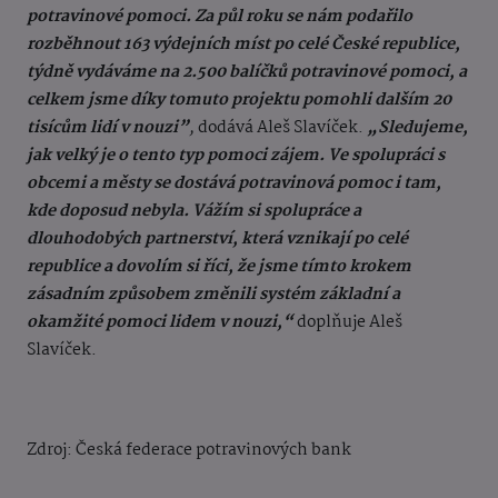
potravinové pomoci. Za půl roku se nám podařilo
rozběhnout 163 výdejních míst po celé České republice,
týdně vydáváme na 2.500 balíčků potravinové pomoci, a
celkem jsme díky tomuto projektu pomohli dalším 20
tisícům lidí v nouzi”
,
dodává Aleš Slavíček.
„S
ledujeme,
jak velký je o tento typ pomoci zájem. Ve spolupráci s
obcemi a městy se dostává potravinová pomoc i tam,
kde doposud nebyla. Vážím si spolupráce a
dlouhodobých partnerství, která vznikají po celé
republice a dovolím si říci, že jsme tímto krokem
zásadním způsobem změnili systém základní a
okamžité pomoci lidem v nouzi,“
doplňuje Aleš
Slavíček.
Zdroj:
Česká federace potravinových bank