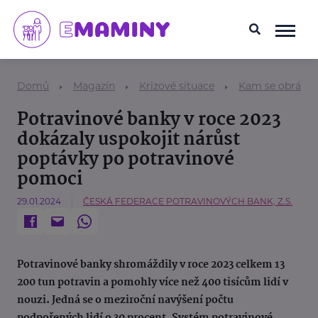
Domů
Magazín
Krizové situace
Kam se obrátit
Potravinové banky v roce 2023
dokázaly uspokojit nárůst
poptávky po potravinové
pomoci
29.01.2024
ČESKÁ FEDERACE POTRAVINOVÝCH BANK, Z.S.
Potravinové banky shromáždily v roce 2023 celkem 13
200 tun potravin a pomohly více než 400 tisícům lidí v
nouzi. Jedná se o meziroční navýšení počtu