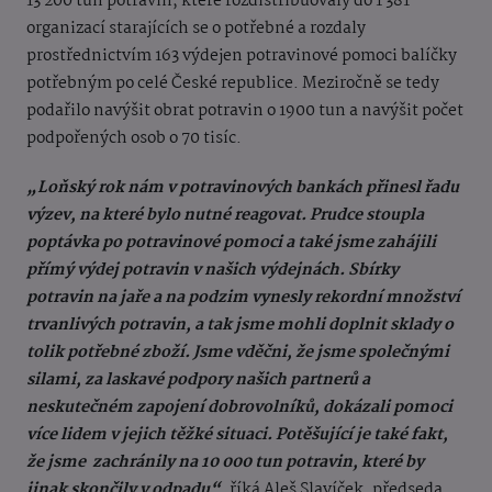
13 200 tun potravin, které rozdistribuovaly do 1 381
organizací starajících se o potřebné a rozdaly
prostřednictvím 163 výdejen potravinové pomoci balíčky
potřebným po celé České republice. Meziročně se tedy
podařilo navýšit obrat potravin o 1900 tun a navýšit počet
podpořených osob o 70 tisíc.
„Loňský rok nám v potravinových bankách přinesl řadu
výzev, na které bylo nutné reagovat. Prudce stoupla
poptávka po potravinové pomoci a také jsme zahájili
přímý výdej potravin v našich výdejnách. Sbírky
potravin na jaře a na podzim vynesly rekordní množství
trvanlivých potravin, a tak jsme mohli doplnit sklady o
tolik potřebné zboží. Jsme vděčni, že jsme společnými
silami, za laskavé podpory našich partnerů a
neskutečném zapojení dobrovolníků, dokázali pomoci
více lidem v jejich těžké situaci. Potěšující je také fakt,
že jsme zachránily na 10 000 tun potravin, které by
jinak skončily v odpadu“
, říká Aleš Slavíček, předseda