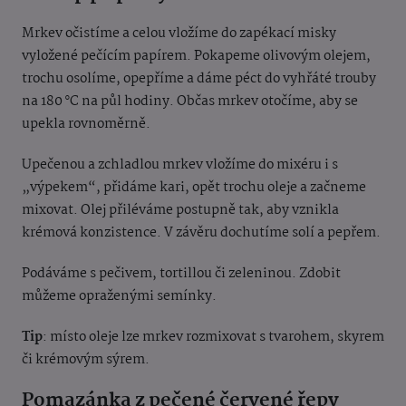
Mrkev očistíme a celou vložíme do zapékací misky
vyložené pečícím papírem. Pokapeme olivovým olejem,
trochu osolíme, opepříme a dáme péct do vyhřáté trouby
na 180 °C na půl hodiny. Občas mrkev otočíme, aby se
upekla rovnoměrně.
Upečenou a zchladlou mrkev vložíme do mixéru i s
„výpekem“, přidáme kari, opět trochu oleje a začneme
mixovat. Olej přiléváme postupně tak, aby vznikla
krémová konzistence. V závěru dochutíme solí a pepřem.
Podáváme s pečivem, tortillou či zeleninou. Zdobit
můžeme opraženými semínky.
Tip
: místo oleje lze mrkev rozmixovat s tvarohem, skyrem
či krémovým sýrem.
Pomazánka z pečené červené řepy