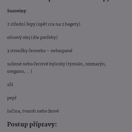
Suroviny
:
2 střední řepy (opět cca na 2 bagety)
olivový olej (dle potřeby)
3 stroužky česneku – neloupané
sušené nebo čerstvé bylinky (tymián, rozmarýn,
oregano, …)
sůl
pepř
lučina, tvaroh nebo žervé
Postup přípravy: