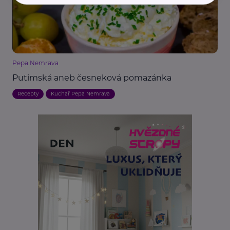
Pepa Nemrava
Putimská aneb česneková pomazánka
Recepty
Kuchař Pepa Nemrava