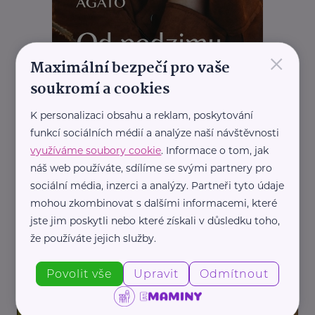
×
Maximální bezpečí pro vaše
soukromí a cookies
K personalizaci obsahu a reklam, poskytování
funkcí sociálních médií a analýze naší návštěvnosti
využíváme soubory cookie
. Informace o tom, jak
náš web používáte, sdílíme se svými partnery pro
sociální média, inzerci a analýzy. Partneři tyto údaje
REKLAMA
mohou zkombinovat s dalšími informacemi, které
jste jim poskytli nebo které získali v důsledku toho,
že používáte jejich služby.
Související články
Povolit vše
Upravit
Odmítnout