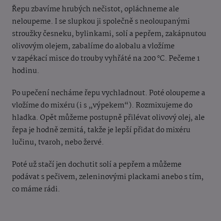
Řepu zbavíme hrubých nečistot, opláchneme ale
neloupeme. I se slupkou ji společně s neoloupanými
stroužky česneku, bylinkami, solí a pepřem, zakápnutou
olivovým olejem, zabalíme do alobalu a vložíme
v zapékací misce do trouby vyhřáté na 200 °C. Pečeme 1
hodinu.
Po upečení necháme řepu vychladnout. Poté oloupeme a
vložíme do mixéru (i s „výpekem“). Rozmixujeme do
hladka. Opět můžeme postupně přilévat olivový olej, ale
řepa je hodně zemitá, takže je lepší přidat do mixéru
lučinu, tvaroh, nebo žervé.
Poté už stačí jen dochutit solí a pepřem a můžeme
podávat s pečivem, zeleninovými plackami anebo s tím,
co máme rádi.