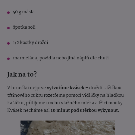
50 g másla
špetka soli
1/2 kostky droždí
marmeláda, povidla nebo jiná náplň dle chuti
Jak na to?
V hrnečku nejprve
vytvoříme kvásek
– droždí s lžičkou
třtinového cukru rozetřeme pomocí vidličky na hladkou
kašičku, přilijeme trochu vlažného mléka a lžíci mouky.
Kvásek necháme asi
10 minut pod utěrkou vykynout.