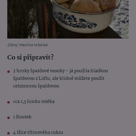
Zdroj: Martina Vrbická
Co si připravit?
2 hrnky špaldové mouky – já použila hladkou
špaldovou z Lidlu, ale klidně můžete použít
celozrnnou špaldovou
cca 1,5 hrnku mléka
1 žloutek
4 lžíce třtinového cukru