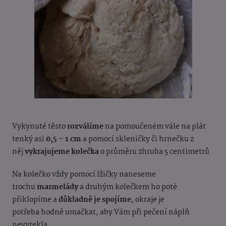
Vykynuté těsto
rozválíme
na pomoučeném vále na plát
tenký asi
0,5 – 1 cm
a pomocí skleničky či hrnečku z
něj
vykrajujeme kolečka
o průměru zhruba 5 centimetrů.
Na kolečko vždy pomocí lžičky naneseme
trochu
marmelády
a druhým kolečkem ho poté
přiklopíme a
důkladně je spojíme
, okraje je
potřeba hodně umačkat, aby Vám při pečení náplň
nevytekla.