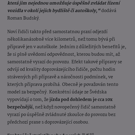
která jim nejednou umožňuje úspěšně zvládat řízení
vozidla v okolí jejich bydliště či autoškoly,“
dodává
Roman Budský.
Noví řidiči takto před samostatnou praxí odjezdí
několikanásobně více kilometrů, než tomu bývá při
přípravě jen v autoškole. Jedním z důležitých benefitů je,
že si plně uvědomí odpovědnost, kterou budou mít, až
samostatně vyrazí do provozu. Efekt takové přípravy se
odvíjí od kvality doprovázejícího řidiče, počtu hodin
strávených při přípravě a náročnosti podmínek, ve
kterých příprava probíhá. Obecně je považován tento
model za bezpečný. Konkrétní údaje ze Švédska
vypovídají o tom, že
jízda pod dohledem je cca 10x
bezpečnější
, než když novopečený řidič samostatně
vyrazí po úspěšně zvládnuté zkoušce do provozu bez
předchozí praxe s doprovázející osobou.