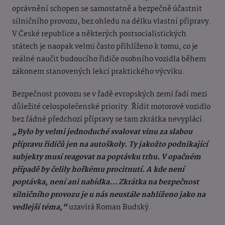
oprávnění schopen se samostatně a bezpečně účastnit
silničního provozu, bez ohledu na délku vlastní přípravy.
V České republice a některých postsocialistických
státech je naopak velmi často přihlíženo k tomu, co je
reálné naučit budoucího řidiče osobního vozidla během
zákonem stanovených lekcí praktického výcviku.
Bezpečnost provozu se v řadě evropských zemí řadí mezi
důležité celospolečenské priority. Řídit motorové vozidlo
bez řádné předchozí přípravy se tam zkrátka nevyplácí.
„Bylo by velmi jednoduché svalovat vinu za slabou
přípravu řidičů jen na autoškoly. Ty jakožto podnikající
subjekty musí reagovat na poptávku trhu. V opačném
případě by čelily hořkému procitnutí. A kde není
poptávka, není ani nabídka… Zkrátka na bezpečnost
silničního provozu je u nás neustále nahlíženo jako na
vedlejší téma,“
uzavírá Roman Budský.