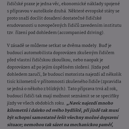
řidičské praxe je jedna věc, ekonomické náklady spojené
s přípravou v autoškole druhá. Některé evropské státy se
proto snaží docílit dosažení dostatečné řidičské
erudovanosti u novopečených řidičů zavedením institutu
tzv. řízení pod dohledem (accompanied driving).
V zásadě se můžeme setkat se dvěma modely. Buď je
budoucí automobilista doprovázen zkušeným řidičem
před vlastní řidičskou zkouškou, nebo naopak je
doprovázen až po jejím úspěšném složení. Jízda pod
dohledem zaručí, že budoucí motorista najezdí až několik
tisíc kilometrů v přítomnosti zkušeného řidiče (zpravidla
se jedná o někoho z blízkých). Tato příprava trvá až rok,
budoucí řidiči tak mají možnost seznámit se se specifiky
jízdy ve všech obdobích roku.
„Navíc najezdí mnoho
kilometrů i daleko od svého bydliště, při jízdě tak musí
být schopni samostatně řešit všechny možné dopravní
situace; nemohou tak sázet na mechanickou paměť,