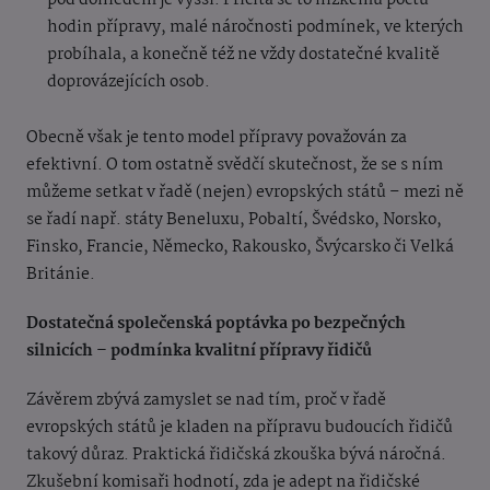
pod dohledem je vyšší. Přičítá se to nízkému počtu
hodin přípravy, malé náročnosti podmínek, ve kterých
probíhala, a konečně též ne vždy dostatečné kvalitě
doprovázejících osob.
Obecně však je tento model přípravy považován za
efektivní. O tom ostatně svědčí skutečnost, že se s ním
můžeme setkat v řadě (nejen) evropských států – mezi ně
se řadí např. státy Beneluxu, Pobaltí, Švédsko, Norsko,
Finsko, Francie, Německo, Rakousko, Švýcarsko či Velká
Británie.
Dostatečná společenská poptávka po bezpečných
silnicích – podmínka kvalitní přípravy řidičů
Závěrem zbývá zamyslet se nad tím, proč v řadě
evropských států je kladen na přípravu budoucích řidičů
takový důraz. Praktická řidičská zkouška bývá náročná.
Zkušební komisaři hodnotí, zda je adept na řidičské