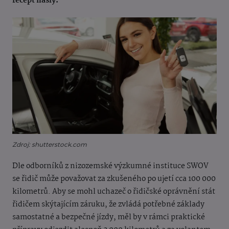
recept našly.
Zdroj: shutterstock.com
Dle odborníků z nizozemské výzkumné instituce SWOV
se řidič může považovat za zkušeného po ujetí cca 100 000
kilometrů. Aby se mohl uchazeč o řidičské oprávnění stát
řidičem skýtajícím záruku, že zvládá potřebné základy
samostatné a bezpečné jízdy, měl by v rámci praktické