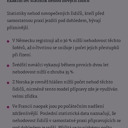
Exaktní řeč statistik nehod nových řidičů
Statistiky nehod novopečených řidičů, kteří před
samostatnou praxí jezdili pod dohledem, bývají
příznivější.
V Německu registrují až o 36 % nižší nehodovost těchto
šoférů, až o čtvrtinu se snižuje i počet jejich přestupků
při řízení.
Švédští nováčci vykazují během prvních dvou let
nehodovost nižší o zhruba 35 %.
Z Norska je rovněž hlášen nižší počet nehod těchto
řidičů, nicméně tento model přípravy
zde je využíván
velmi zřídka.
Ve Francii naopak jsou po počátečním nadšení
zdrženlivější. Poslední statistická data naznačují, že
nehodovost řidičů v samostatné praxi připravujících se