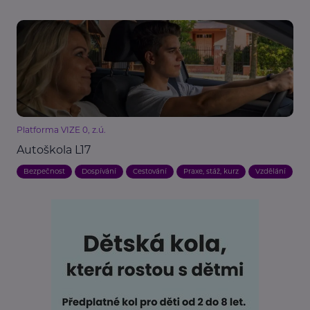
Platforma VIZE 0, z.ú.
Autoškola L17
Bezpečnost
Dospívání
Cestování
Praxe, stáž, kurz
Vzdělání