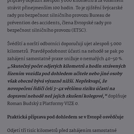
přípravy odjezdit alespoň 3 000 kilometrů a za volantem
strávit přinejmenším 100 hodin. To je zjištění švýcarské
rady pro bezpečnost silničního provozu Bureau de
prévention des accidents, člena Evropské rady pro
bezpečnost silničního provozu (ETSC).
Švédští a norští odborníci doporučují ujet alespoň 5 000
kilometrů. Pravděpodobnost účasti na nehodě se pak po
zahájení samostatně praxe snižuje o nemalých 40-50 %.
„Skutečný počet odjetých kilometrů a hodin strávených
řízením vozidla pod dohledem učitele nebo jiné osoby
však obecně bývá výrazně nižší. Nepřekvapí, že
novopečení řidiči čelí 3-4x většímu riziku účasti na
dopravní nehodě než jejich zkušení kolegové,“
doplňuje
Roman Budský z Platformy VIZE 0.
Praktická příprava pod dohledem se v Evropě osvědčuje
Odjetí tří tisíc kilometrů před zahájením samostatné