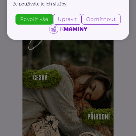
že používáte jejich služby.
Povolit vše
Upravit
Odmítnout