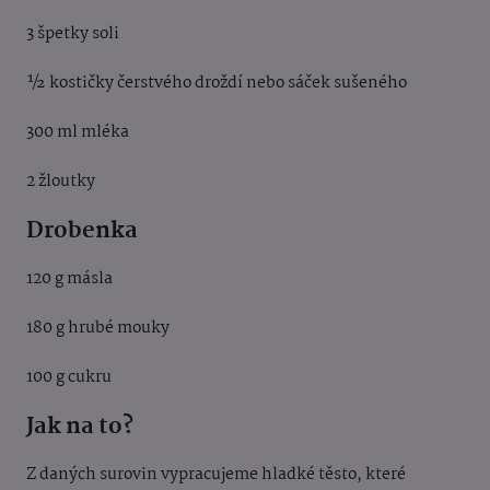
3 špetky soli
½ kostičky čerstvého droždí nebo sáček sušeného
300 ml mléka
2 žloutky
Drobenka
120 g másla
180 g hrubé mouky
100 g cukru
Jak na to?
Z daných surovin vypracujeme hladké těsto, které