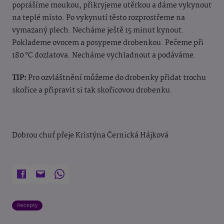
poprášíme moukou, přikryjeme utěrkou a dáme vykynout
na teplé místo. Po vykynutí těsto rozprostřeme na
vymazaný plech. Necháme ještě 15 minut kynout.
Poklademe ovocem a posypeme drobenkou. Pečeme při
180 °C dozlatova. Necháme vychladnout a podáváme.
TIP:
Pro ozvláštnění můžeme do drobenky přidat trochu
skořice a připravit si tak skořicovou drobenku.
Dobrou chuť přeje K
ristýna Černická Hájková
Recepty