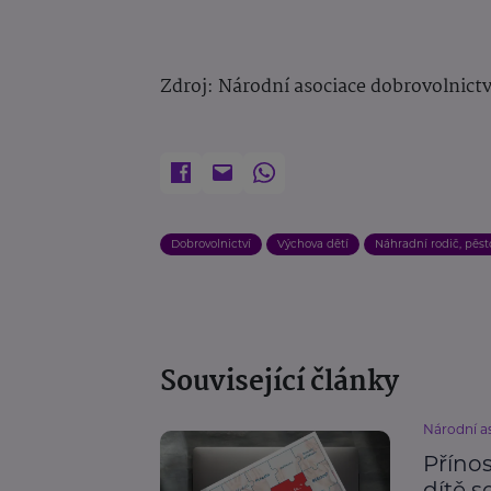
Zdroj: Národní asociace dobrovolnictví
Dobrovolnictví
Výchova dětí
Náhradní rodič, pěst
Související články
Národní as
Příno
dítě 