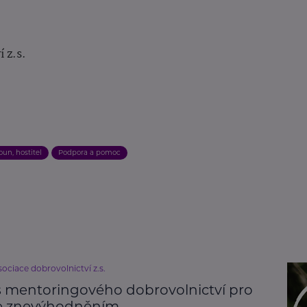
 z.s.
oun, hostitel
Podpora a pomoc
ociace dobrovolnictví z.s.
s mentoringového dobrovolnictví pro
se znevýhodněním