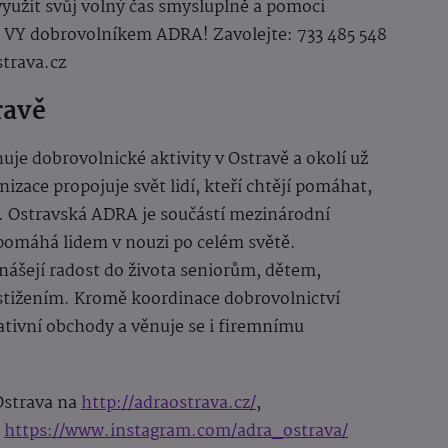
využít svůj volný čas smysluplně a pomoci
i VY dobrovolníkem ADRA! Zavolejte: 733 485 548
trava.cz
ravě
e dobrovolnické aktivity v Ostravě a okolí už
izace propojuje svět lidí, kteří chtějí pomáhat,
í. Ostravská ADRA je součástí mezinárodní
pomáhá lidem v nouzi po celém světě.
nášejí radost do života seniorům, dětem,
tižením. Kromě koordinace dobrovolnictví
ativní obchody a věnuje se i firemnímu
Ostrava na
http://adraostrava.cz/
,
o
https://www.instagram.com/adra_ostrava/