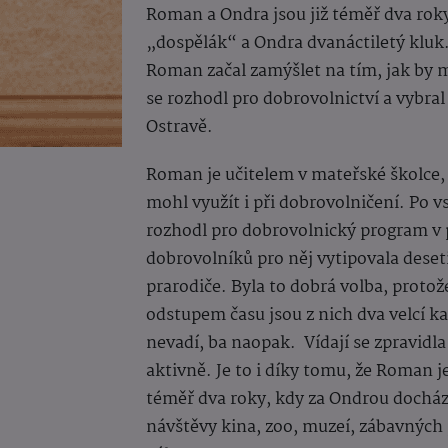
Roman a Ondra jsou již téměř dva roky
„dospělák“ a Ondra dvanáctiletý kluk.
Roman začal zamýšlet na tím, jak by 
se rozhodl pro dobrovolnictví a vybr
Ostravě.
Roman je učitelem v mateřské školce, a
mohl využít i při dobrovolničení. Po
rozhodl pro dobrovolnický program v
dobrovolníků pro něj vytipovala deseti
prarodiče. Byla to dobrá volba, proto
odstupem času jsou z nich dva velcí k
nevadí, ba naopak.
Vídají se zpravidla
aktivně. Je to i díky tomu, že Roman je,
téměř dva roky, kdy za Ondrou docház
návštěvy kina, zoo, muzeí, zábavných p