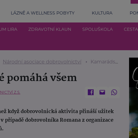
LÁZNĚ A WELLNESS POBYTY
KULTURA
POM
UM LIRA
ZDRAVOTNÍ KLAUN
SPOLUŠKOLA
CESTA
Národní asociace dobrovolnictví
Kamarádství, které pomáhá všem
ré pomáhá všem
CTVÍ Z.S.
než když dobrovolnická aktivita přináší užitek
 v případě dobrovolníka Romana z organizace
ů.