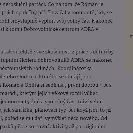
 nerozluční parťáci. Co na tom, že Roman je
 Jejich společný příběh začal v momentě, kdy se
mohl smysluplně vyplnit svůj volný čas. Nakonec
al si k tomu Dobrovolnické centrum ADRA v
 tak si řekl, že své zkušenosti z práce s dětmi by
 vstupním školení dobrovolníků ADRA se nakonec
 pěstounských rodinách. Koordinátorka
letého Ondru, o kterého se starají jeho
že Roman a Ondra si sedli na „první dobrou“. A s
amarádi, kterým jejich věkový rozdíl vůbec
 jednou za 14 dnů a společný část tráví velmi
 jak sám říká, plánovací typ. A i když jsou to již
í, pořád se mu daří vymýšlet něco nového. Od
arků přes sportovní aktivity až po originální