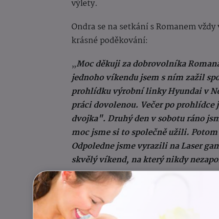
výlety.
Ondra se na setkání s Romanem vždy v
krásné poděkování:
„
Moc děkuji za dobrovolníka Romana,
jednoho víkendu jsem s ním zažil spo
prohlídku výrobní linky Hyundai v N
práci dovolenou. Večer po prohlídce
dvojka". Druhý den v sobotu ráno jsm
moc jsme si to společně užili. Potom
Odpoledne jsme vyrazili na Laser gam
skvělý víkend, na který nikdy neza
Ondrova pěstounka, která je zároveň i
také velký smysl: