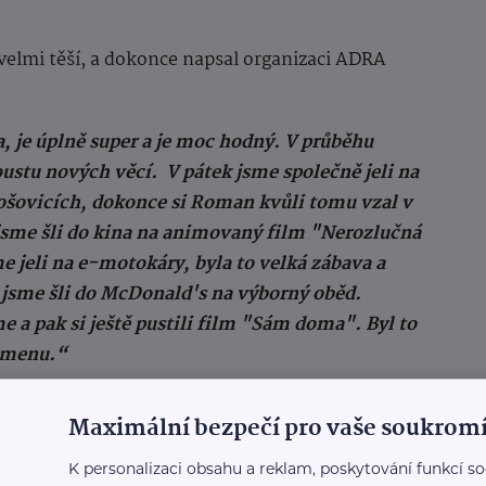
elmi těší, a dokonce napsal organizaci ADRA
 je úplně super a je moc hodný. V průběhu
ustu nových věcí. V pátek jsme společně jeli na
ošovicích, dokonce si Roman kvůli tomu vzal v
 jsme šli do kina na animovaný film "Nerozlučná
e jeli na e-motokáry, byla to velká zábava a
 jsme šli do McDonald's na výborný oběd.
e a pak si ještě pustili film "Sám doma". Byl to
pomenu.“
 jeho babička, vidí v setkávání Romana a Ondry
Maximální bezpečí pro vaše soukromí
K personalizaci obsahu a reklam, poskytování funkcí so