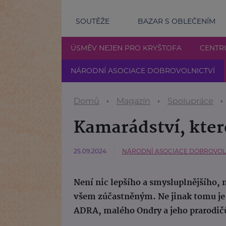
SOUTĚŽE
BAZAR S OBLEČENÍM
ÚSMĚV NEJEN PRO KRYŠTOFA
CENTR
NÁRODNÍ ASOCIACE DOBROVOLNICTVÍ
Domů
Magazín
Spolupráce
Kamarádství, kte
25.09.2024
NÁRODNÍ ASOCIACE DOBROVOLNI
Není nic lepšího a smysluplnějšího, 
všem zúčastněným. Ne jinak tomu je
ADRA, malého Ondry a jeho prarodič