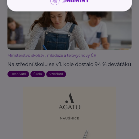
Ministerstvo školství, mládeže a tělovýchovy ČR
Na střední školu se v 1. kole dostalo 94 % deváťáků
Dospívání
Škola
Vzdělání