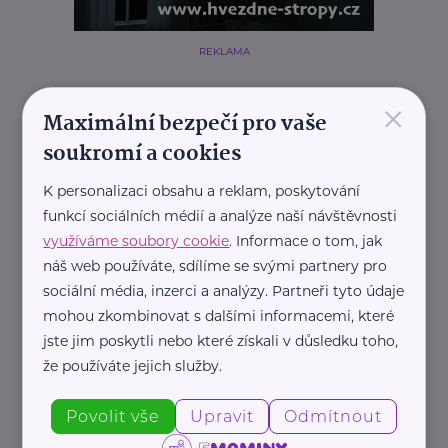
REKLAMA
×
Maximální bezpečí pro vaše
soukromí a cookies
Související články
K personalizaci obsahu a reklam, poskytování
funkcí sociálních médií a analýze naší návštěvnosti
využíváme soubory cookie
. Informace o tom, jak
náš web používáte, sdílíme se svými partnery pro
sociální média, inzerci a analýzy. Partneři tyto údaje
mohou zkombinovat s dalšími informacemi, které
jste jim poskytli nebo které získali v důsledku toho,
Pearmedia
že používáte jejich služby.
EU chce víc žen v technických oborech,
programem cílí na střední školy
Povolit vše
Upravit
Odmítnout
Škola
Vzdělání
Technologie