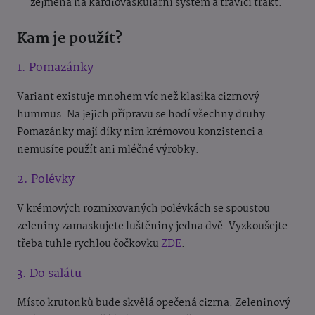
zejména na kardiovaskulární systém a trávicí trakt.
Kam je použít?
1. Pomazánky
Variant existuje mnohem víc než klasika cizrnový
hummus. Na jejich přípravu se hodí všechny druhy.
Pomazánky mají díky nim krémovou konzistenci a
nemusíte použít ani mléčné výrobky.
2. Polévky
V krémových rozmixovaných polévkách se spoustou
zeleniny zamaskujete luštěniny jedna dvě. Vyzkoušejte
třeba tuhle rychlou čočkovku
ZDE
.
3. Do salátu
Místo krutonků bude skvělá opečená cizrna. Zeleninový