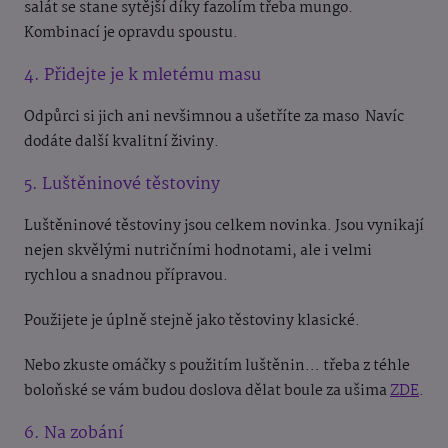
salát se stane sytější díky fazolím třeba mungo.
Kombinací je opravdu spoustu.
4. Přidejte je k mletému masu
Odpůrci si jich ani nevšimnou a ušetříte za maso
Navíc
dodáte další kvalitní živiny.
5. Luštěninové těstoviny
Luštěninové těstoviny jsou celkem novinka. Jsou vynikají
nejen skvělými nutričními hodnotami, ale i velmi
rychlou a snadnou přípravou.
Použijete je úplně stejně jako těstoviny klasické.
Nebo zkuste omáčky s použitím luštěnin… třeba z téhle
boloňské se vám budou doslova dělat boule za ušima
ZDE
.
6. Na zobání