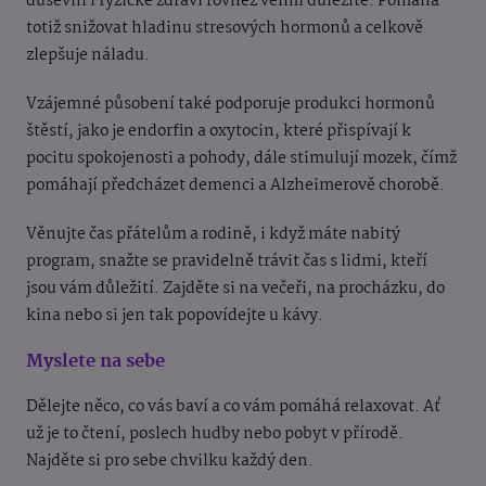
duševní i fyzické zdraví rovněž velmi důležité. Pomáhá
totiž snižovat hladinu stresových hormonů a celkově
zlepšuje náladu.
Vzájemné působení také podporuje produkci hormonů
štěstí, jako je endorfin a oxytocin, které přispívají k
pocitu spokojenosti a pohody, dále stimulují mozek, čímž
pomáhají předcházet demenci a Alzheimerově chorobě.
Věnujte čas přátelům a rodině, i když máte nabitý
program, snažte se pravidelně trávit čas s lidmi, kteří
jsou vám důležití. Zajděte si na večeři, na procházku, do
kina nebo si jen tak popovídejte u kávy.
Myslete na sebe
Dělejte něco, co vás baví a co vám pomáhá relaxovat. Ať
už je to čtení, poslech hudby nebo pobyt v přírodě.
Najděte si pro sebe chvilku každý den.