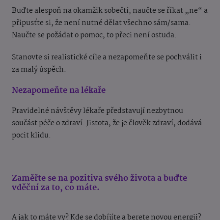
Buďte alespoň na okamžik sobečtí, naučte se říkat „ne“ a
připusťte si, že není nutné dělat všechno sám/sama.
Naučte se požádat o pomoc, to přeci není ostuda.
Stanovte si realistické cíle a nezapomeňte se pochválit i
za malý úspěch.
Nezapomeňte na lékaře
Pravidelné návštěvy lékaře představují nezbytnou
součást péče o zdraví. Jistota, že je člověk zdraví, dodává
pocit klidu.
Zaměřte se na pozitiva svého života a buďte
vděční za to, co máte.
A jak to máte vy? Kde se dobíjíte a berete novou energii?