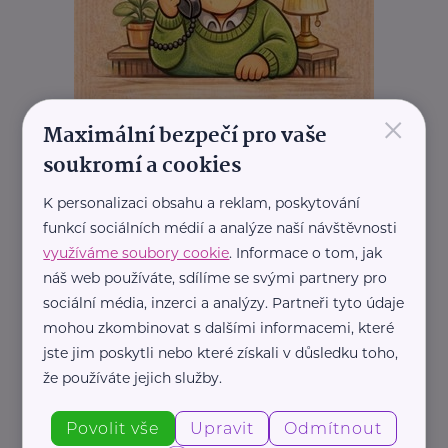
×
Maximální bezpečí pro vaše
soukromí a cookies
K personalizaci obsahu a reklam, poskytování
funkcí sociálních médií a analýze naší návštěvnosti
využíváme soubory cookie
. Informace o tom, jak
náš web používáte, sdílíme se svými partnery pro
sociální média, inzerci a analýzy. Partneři tyto údaje
mohou zkombinovat s dalšími informacemi, které
REKLAMA
jste jim poskytli nebo které získali v důsledku toho,
že používáte jejich služby.
Povolit vše
Upravit
Odmítnout
Související články