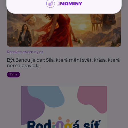
Redakce eMaminy.cz
Být ženou je dar: Síla, která mění svět, krása, která
nemá pravidla
Žena