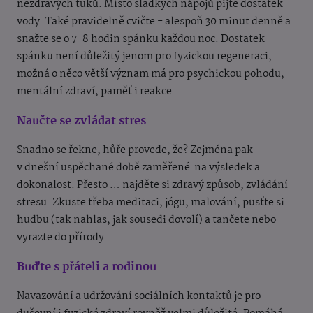
nezdravých tuků. Místo sladkých nápojů pijte dostatek
vody. Také pravidelně cvičte - alespoň 30 minut denně a
snažte se o 7-8 hodin spánku každou noc. Dostatek
spánku není důležitý jenom pro fyzickou regeneraci,
možná o něco větší význam má pro psychickou pohodu,
mentální zdraví, paměť i reakce.
Naučte se zvládat stres
Snadno se řekne, hůře provede, že? Zejména pak
v dnešní uspěchané době zaměřené na výsledek a
dokonalost. Přesto … najděte si zdravý způsob, zvládání
stresu. Zkuste třeba meditaci, jógu, malování, pusťte si
hudbu (tak nahlas, jak sousedi dovolí) a tančete nebo
vyrazte do přírody.
Buďte s přáteli a rodinou
Navazování a udržování sociálních kontaktů je pro