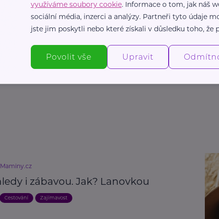
využíváme soubory cookie
. Informace o tom, jak náš w
sociální média, inzerci a analýzy. Partneři tyto údaje
jste jim poskytli nebo které získali v důsledku toho, že p
Povolit vše
Upravit
Odmítn
eMaminy.cz
hledy i zábavou. Jak? Lanovkou
Cestování
Zajímavost