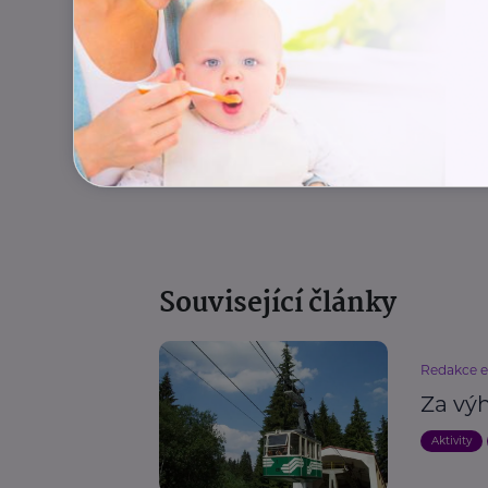
Autor: redakce eMaminy
Aktivity
Cestování
Související články
Redakce 
Za vý
Aktivity