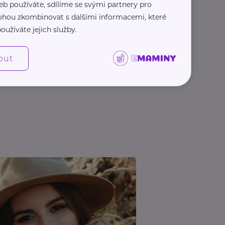
eb používáte, sdílíme se svými partnery pro
 mohou zkombinovat s dalšími informacemi, které
oužíváte jejich služby.
out