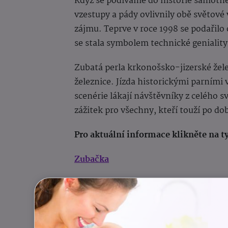
Když se podíváme do historie samotné Z
vzestupy a pády ovlivnily obě světové v
zájmu. Teprve v roce 1998 se podařilo
se stala symbolem technické geniality
Zubatá perla krkonošsko-jizerské želez
železnice. Jízda historickými parním
scenérie lákají návštěvníky z celého 
zážitek pro všechny, kteří touží po dob
Pro aktuální informace klikněte na t
Zubačka
Facebook