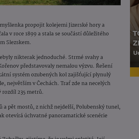
a myšlenka propojit kolejemi Jizerské hory a
ala v roce 1899 a stala se součástí důležitého
ním Slezskem.
ebyly nikterak jednoduché. Strmé svahy a
 Kořenov představovaly nemalou výzvu. Řešení
átní systém ozubených kol zajišťující plynulý
e, největším v Čechách. Trať zde na necelých
rozdíl 235 metrů.
lů a pět mostů, z nichž nejdelší, Polubenský tunel,
ak otevírá úchvatné panoramatické scenérie