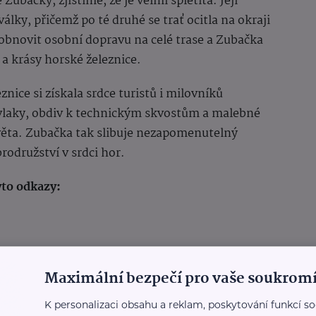
ubačky, zjistíme, že je velmi spletitá. Její
álky, přičemž po té druhé se trať ocitla na okraji
 obnovit osobní dopravu na celé trase a Zubačka
 a krásy horské železnice.
nice si získala srdce turistů i milovníků
i vlaky, obdiv k technickým skvostům a malebné
světa. Zubačka tak slibuje nezapomenutelný
rodružství v srdci hor.
yto odkazy:
Maximální bezpečí pro vaše soukromí
K personalizaci obsahu a reklam, poskytování funkcí so