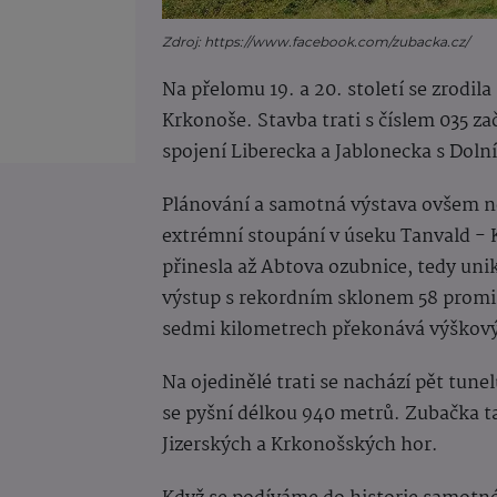
Zdroj: https://www.facebook.com/zubacka.cz/
Na přelomu 19. a 20. století se zrodil
Krkonoše. Stavba trati s číslem 035 zač
spojení Liberecka a Jablonecka s Dol
Plánování a samotná výstava ovšem n
extrémní stoupání v úseku Tanvald -
přinesla až Abtova ozubnice, tedy unik
výstup s rekordním sklonem 58 promil
sedmi kilometrech překonává výškový 
Na ojedinělé trati se nachází pět tune
se pyšní délkou 940 metrů. Zubačka t
Jizerských a Krkonošských hor.