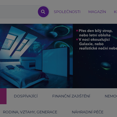
SPOLEČNOSTI
MAGAZÍN
K
DOSPÍVAJÍCÍ
FINANČNÍ ZAJIŠTĚNÍ
NEMOC
RODINA, VZTAHY, GENERACE
NÁHRADNÍ PÉČE