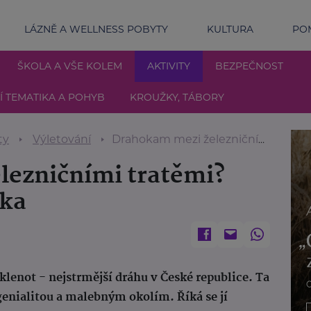
LÁZNĚ A WELLNESS POBYTY
KULTURA
POM
ŠKOLA A VŠE KOLEM
AKTIVITY
BEZPEČNOST
 TEMATIKA A POHYB
KROUŽKY, TÁBORY
ty
Výletování
Drahokam mezi železničními tratěmi? Kořenovská Zubačka
lezničními tratěmi?
čka
klenot - nejstrmější dráhu v České republice. Ta
genialitou a malebným okolím. Říká se jí