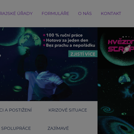
RAJSKÉ ÚŘADY
FORMULÁŘE
O NÁS
KONTAKT
I A POSTIŽENÍ
KRIZOVÉ SITUACE
SPOLUPRÁCE
ZAJÍMAVÉ