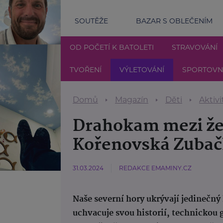
SOUTĚŽE
BAZAR S OBLEČENÍM
OD POČETÍ K BATOLETI
STRAVOVÁNÍ
TVOŘENÍ
VÝLETOVÁNÍ
SPORTOVNÍ
Domů
Magazín
Děti
Aktivi
Drahokam mezi že
Kořenovská Zuba
31.03.2024
REDAKCE EMAMINY.CZ
Naše severní hory ukrývají jedinečný 
uchvacuje svou historií, technickou 