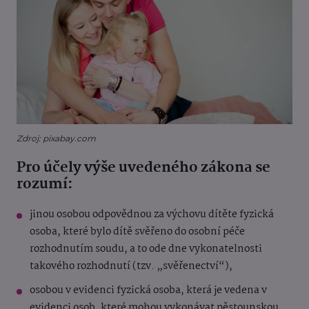
Zdroj: pixabay.com
Pro účely výše uvedeného zákona se
rozumí:
jinou osobou odpovědnou za výchovu dítěte fyzická
osoba, které bylo dítě svěřeno do osobní péče
rozhodnutím soudu, a to ode dne vykonatelnosti
takového rozhodnutí (tzv. „svěřenectví“),
osobou v evidenci fyzická osoba, která je vedena v
evidenci osob, které mohou vykonávat pěstounskou