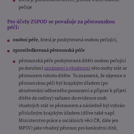
která je poručníkem dítěte, jestliže o dítě osobně
pečuje.
Pro účely ZSPOD se považuje za pěstounskou
péči:
osobní péče
, která je poskytovaná osobou pečující,
zprostředkovaná pěstounská péče
pěstounská péče poskytovaná dítěti osobou pečující
po doručení
oznámení o vhodnosti
této osoby stát se
pěstounem tohoto dítěte. To znamená, že zájemce o
pěstounskou péči byl krajským úřadem (po
absolvování odborného posouzení a příprav k přijetí
dítěte do rodiny) zařazen do evidence osob
vhodných stát se pěstounem a následně byl vybrán
příslušným krajským úřadem (dříve také např.
Ministerstvo práce a sociálních věcí ČR, dále jen
MPSV) jako vhodný pěstoun pro konkrétní dítě,