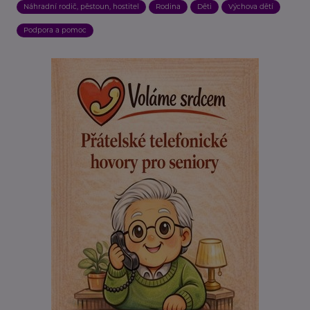
Náhradní rodič, pěstoun, hostitel
Rodina
Děti
Výchova dětí
Podpora a pomoc