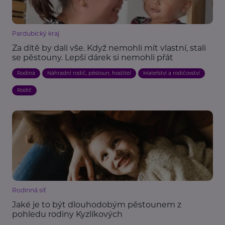
Pardubický kraj
Za dítě by dali vše. Když nemohli mít vlastní, stali
se pěstouny. Lepší dárek si nemohli přát
Rodina
Náhradní rodič, pěstoun, hostitel
Mateřství a rodičovství
Rodič
Rodinná síť
Jaké je to být dlouhodobým pěstounem z
pohledu rodiny Kyzlíkových