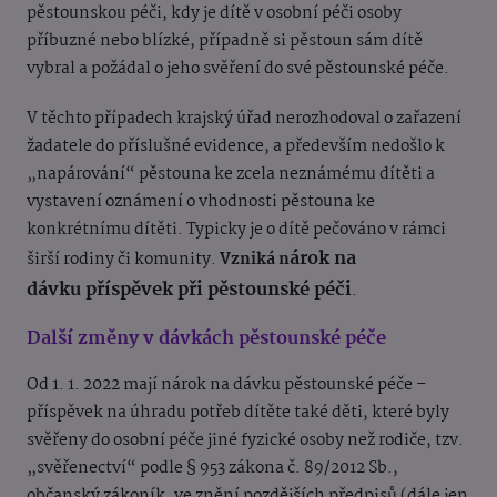
pěstounskou péči, kdy je dítě v osobní péči osoby
příbuzné nebo blízké, případně si pěstoun sám dítě
vybral a požádal o jeho svěření do své pěstounské péče.
V těchto případech krajský úřad nerozhodoval o zařazení
žadatele do příslušné evidence, a především nedošlo k
„napárování“ pěstouna ke zcela neznámému dítěti a
vystavení oznámení o vhodnosti pěstouna ke
konkrétnímu dítěti. Typicky je o dítě pečováno v rámci
árok na
širší rodiny či komunity.
Vzniká n
dávku příspěvek při pěstounské péči
.
Další změny v dávkách pěstounské péče
Od 1. 1. 2022 mají nárok na dávku pěstounské péče –
příspěvek na úhradu potřeb dítěte také děti, které byly
svěřeny do osobní péče jiné fyzické osoby než rodiče, tzv.
„svěřenectví“ podle § 953 zákona č. 89/2012 Sb.,
občanský zákoník, ve znění pozdějších předpisů (dále jen