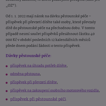
„OZ“).
Od 1. 1. 2022 mají nárok na dávku pěstounské péče –
příspěvek při převzetí dítěte také osoby, které převzaly
dítě do pěstounské péče na přechodnou dobu. V tomto
případě nesmí součet příspěvků přesáhnout částku 40
000 Kč v období posledních 12 kalendářních měsíců
přede dnem podání žádosti o tento příspěvek.
Dávky pěstounské péče
:
příspěvek na úhradu potřeb dítěte
,
odměna pěstouna
,
příspěvek při převzetí dítěte
,
příspěvek na zakoupení osobního motorového vozidla
,
příspěvek při pěstounské péči
.