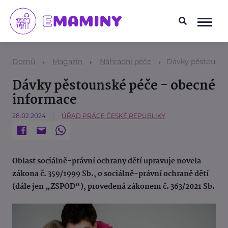
Domů
Magazín
Náhradní péče
Dávky pěstounsk
Dávky pěstounské péče - obecné
informace
28.02.2024
ÚŘAD PRÁCE ČESKÉ REPUBLIKY
Oblast sociálně-právní ochrany dětí upravuje novela
zákona č. 359/1999 Sb., o sociálně-právní ochraně dětí
(dále jen „ZSPOD“), provedená zákonem č. 363/2021 Sb.