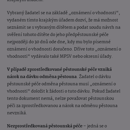
krajským úřadem.
Vybraný žadatel se na základě „oznámení o vhodnosti“,
vydaném tímto krajským úřadem dozví, že má možnost
seznámit se s vybraným dítětem a podat soudu návrh na
svěření tohoto dítěte do jeho předpěstounské péče
nejpozději do 30 dnů ode dne, kdy mu bylo písemné
oznámení o vhodnosti doručeno.
Dříve toto „oznámení o
vhodnosti“ vydávalo také MPSV nebo okresní úřady.
V případě zprostředkované pěstounské péče vzniká
nárok na dávku odměna pěstouna
. Žadatel o dávku
pěstounské péče odměna pěstouna musí „oznámení o
vhodnosti“ doložit k žádosti o tuto dávku. Pokud žadatel
tento dokument nemá, nelze považovat pěstounskou
péči za zprostředkovanou a nárok na odměnu pěstouna
nevzniká.
Nezprostředkovaná pěstounská péče
– jedná se o